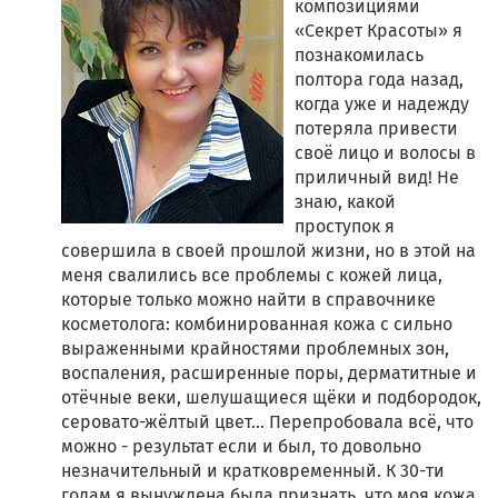
композициями
«Секрет Красоты» я
познакомилась
полтора года назад,
когда уже и надежду
потеряла привести
своё лицо и волосы в
приличный вид! Не
знаю, какой
проступок я
совершила в своей прошлой жизни, но в этой на
меня свалились все проблемы с кожей лица,
которые только можно найти в справочнике
косметолога: комбинированная кожа с сильно
выраженными крайностями проблемных зон,
воспаления, расширенные поры, дерматитные и
отёчные веки, шелушащиеся щёки и подбородок,
серовато-жёлтый цвет... Перепробовала всё, что
можно - результат если и был, то довольно
незначительный и кратковременный. К 30-ти
годам я вынуждена была признать, что моя кожа