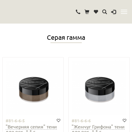
Серая гамма
#81-6-6-5
#81-6-6-6
"Вечерняя сепия" тени
"Жемчуг Грифона" тени
для век, 1,5 г...
для век, 1,5 г...